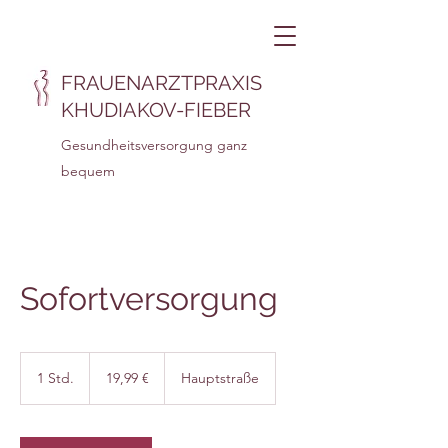
FRAUENARZTPRAXIS
KHUDIAKOV-FIEBER
Gesundheitsversorgung ganz
bequem
Sofortversorgung
19,99
Euro
1 Std.
1
19,99 €
Hauptstraße
S
t
d